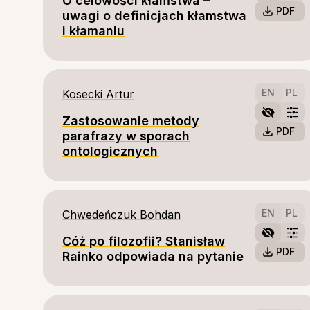
O celowości kłamstwa –
PDF
uwagi o definicjach kłamstwa
i kłamaniu
EN
PL
Kosecki Artur
Zastosowanie metody
PDF
parafrazy w sporach
ontologicznych
EN
PL
Chwedeńczuk Bohdan
Cóż po filozofii? Stanisław
PDF
Rainko odpowiada na pytanie