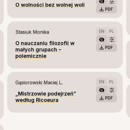
O wolności bez wolnej woli
PDF
EN
PL
Stasiuk Monika
O nauczaniu filozofii w
PDF
małych grupach –
polemicznie
EN
PL
Gąsiorowski Maciej L.
„Mistrzowie podejrzeń”
PDF
według Ricoeura