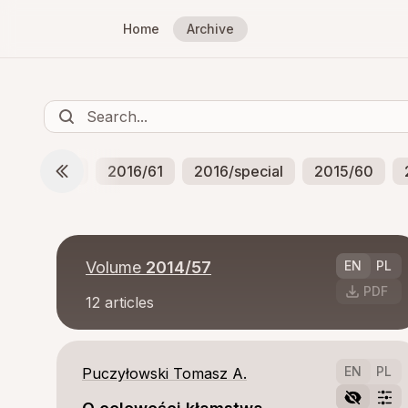
Home
Archive
2016/62
2016/61
2016/special
2015/60
Volume
2014/57
EN
PL
PDF
12
articles
EN
PL
Puczyłowski Tomasz A.