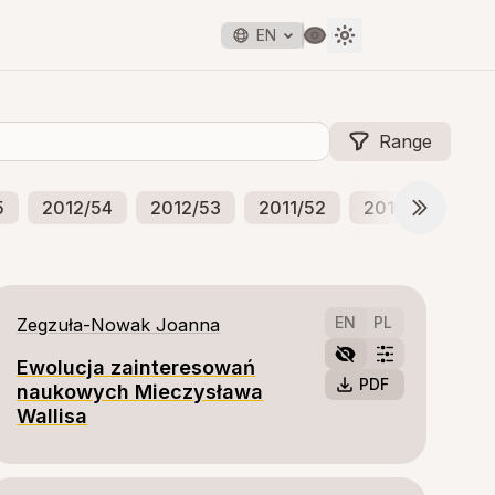
EN
Range
5
2012/54
2012/53
2011/52
2011/51
20
EN
PL
Zegzuła-Nowak Joanna
Ewolucja zainteresowań
PDF
naukowych Mieczysława
Wallisa