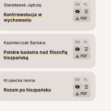
EN
PL
Stanisławek Jędrzej
Kontrrewolucja w
PDF
wychowaniu
EN
PL
Kazimierczak Barbara
Polskie badania nad filozofią
PDF
hiszpańską
EN
PL
Krupecka Iwona
Rozum po hiszpańsku
PDF