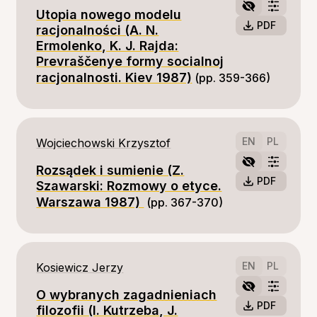
Utopia nowego modelu
PDF
racjonalności (A. N.
Ermolenko, K. J. Rajda:
Prevraščenye formy socialnoj
racjonalnosti. Kiev 1987)
(pp. 359-366)
EN
PL
Wojciechowski Krzysztof
Rozsądek i sumienie (Z.
PDF
Szawarski: Rozmowy o etyce.
Warszawa 1987)
(pp. 367-370)
EN
PL
Kosiewicz Jerzy
O wybranych zagadnieniach
PDF
filozofii (I. Kutrzeba, J.