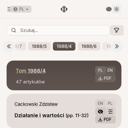
PL
1989/7
1988/5
1988/4
1988/6
1987/3
Tom
1988/4
PL
EN
PDF
47
artykułów
EN
PL
Cackowski Zdzisław
Działanie i wartości
(pp. 11-32)
PDF