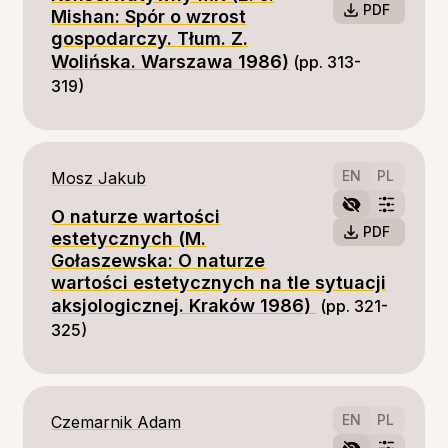
PDF
Mishan: Spór o wzrost
gospodarczy. Tłum. Z.
Wolińska. Warszawa 1986)
(pp. 313-
319)
EN
PL
Mosz Jakub
O naturze wartości
PDF
estetycznych (M.
Gołaszewska: O naturze
wartości estetycznych na tle sytuacji
aksjologicznej. Kraków 1986)
(pp. 321-
325)
EN
PL
Czemarnik Adam