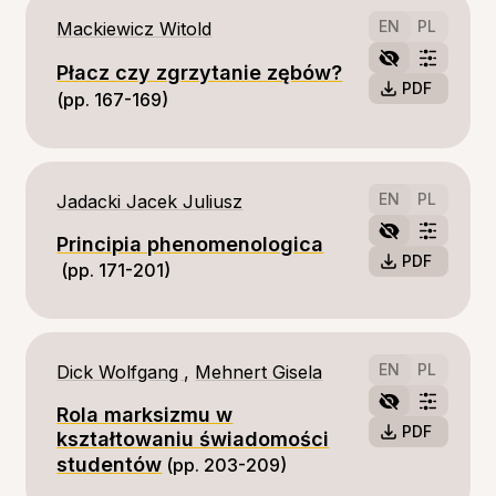
EN
PL
Mackiewicz Witold
Płacz czy zgrzytanie zębów?
PDF
(pp. 167-169)
EN
PL
Jadacki Jacek Juliusz
Principia phenomenologica
PDF
(pp. 171-201)
EN
PL
Dick Wolfgang
,
Mehnert Gisela
Rola marksizmu w
PDF
kształtowaniu świadomości
studentów
(pp. 203-209)