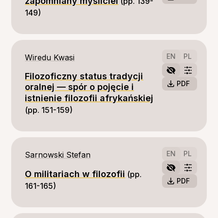
zapomniany myśliciel
(pp. 139-
149)
EN
PL
Wiredu Kwasi
Filozoficzny status tradycji
PDF
oralnej — spór o pojęcie i
istnienie filozofii afrykańskiej
(pp. 151-159)
EN
PL
Sarnowski Stefan
O militariach w filozofii
(pp. 
PDF
161-165)