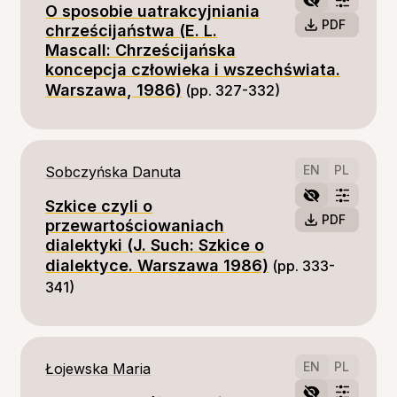
O sposobie uatrakcyjniania
PDF
chrześcijaństwa (E. L.
Mascall: Chrześcijańska
koncepcja człowieka i wszechświata.
Warszawa, 1986)
(pp. 327-332)
EN
PL
Sobczyńska Danuta
Szkice czyli o
PDF
przewartościowaniach
dialektyki (J. Such: Szkice o
dialektyce. Warszawa 1986)
(pp. 333-
341)
EN
PL
Łojewska Maria