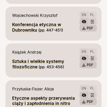
EN
PL
Wojciechowski Krzysztof
Konferencja etyczna w
PDF
Dubrowniku
(pp. 447-451)
EN
PL
Książek Andrzej
Sztuka i wielkie systemy
PDF
filozoficzne
(pp. 453-456)
EN
PL
Przyłuska-Fiszer Alicja
Etyczne aspekty przerywania
PDF
ciąży i zapłodnienia in nitro