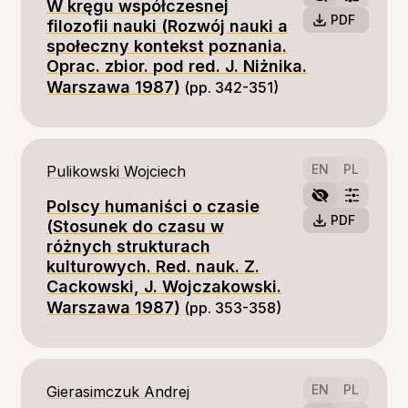
W kręgu współczesnej
PDF
filozofii nauki (Rozwój nauki a
społeczny kontekst poznania.
Oprac. zbior. pod red. J. Niżnika.
Warszawa 1987)
(pp. 342-351)
EN
PL
Pulikowski Wojciech
Polscy humaniści o czasie
PDF
(Stosunek do czasu w
różnych strukturach
kulturowych. Red. nauk. Z.
Cackowski, J. Wojczakowski.
Warszawa 1987)
(pp. 353-358)
EN
PL
Gierasimczuk Andrej