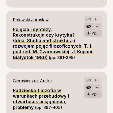
EN
PL
Rolewski Jarosław
Pojęcia i syntezy.
PDF
Rekonstrukcja czy krytyka?
(Idea. Studia nad strukturą i
rozwojem pojęć filozoficznych. T. 1.
pod red. M. Czarnawskiej, J. Kopani.
Białystok 1986)
(pp. 391-395)
EN
PL
Gierasimczuk Andrej
Radziecka filozofia w
PDF
warunkach przebudowy i
otwartości: osiągnięcia,
problemy
(pp. 397-405)