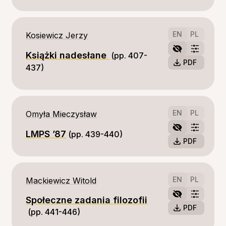
EN
PL
Kosiewicz Jerzy
Książki nadesłane
(pp. 407-
PDF
437)
EN
PL
Omyła Mieczysław
LMPS ’87
(pp. 439-440)
PDF
EN
PL
Mackiewicz Witold
Społeczne zadania filozofii
PDF
(pp. 441-446)