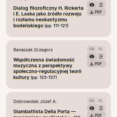
Dialog filozoficzny H. Rickerta
PDF
i E. Laska jako źródło rozwoju
i rozłamu neokantyzmu
bodeńskiego
(pp. 111-121)
EN
PL
Banaszak Grzegorz
Współczesna świadomość
PDF
muzyczna z perspektywy
społeczno-regulacyjnej teorii
kultury
(pp. 123-137)
EN
PL
Dobrowolski Józef A.
Giambattista Della Porta —
PDF