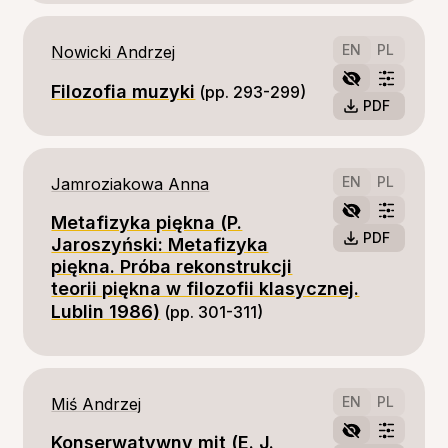
EN
PL
Nowicki Andrzej
Filozofia muzyki
(pp. 293-299)
PDF
EN
PL
Jamroziakowa Anna
Metafizyka piękna (P.
PDF
Jaroszyński: Metafizyka
piękna. Próba rekonstrukcji
teorii piękna w filozofii klasycznej.
Lublin 1986)
(pp. 301-311)
EN
PL
Miś Andrzej
Konserwatywny mit (E. J.