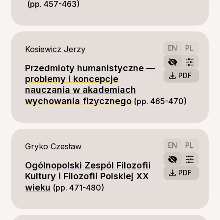
(pp. 457-463)
EN
PL
Kosiewicz Jerzy
Przedmioty humanistyczne —
PDF
problemy i koncepcje
nauczania w akademiach
wychowania fizycznego
(pp. 465-470)
EN
PL
Gryko Czesław
Ogólnopolski Zespól Filozofii
PDF
Kultury i Filozofii Polskiej XX
wieku
(pp. 471-480)