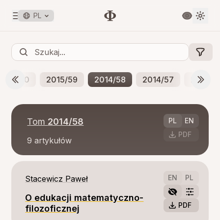
PL
2015/60
2015/59
2014/58
2014/57
2013/5
Tom
2014/58
PL
EN
PDF
9
artykułów
EN
PL
Stacewicz Paweł
O edukacji matematyczno-
PDF
filozoficznej