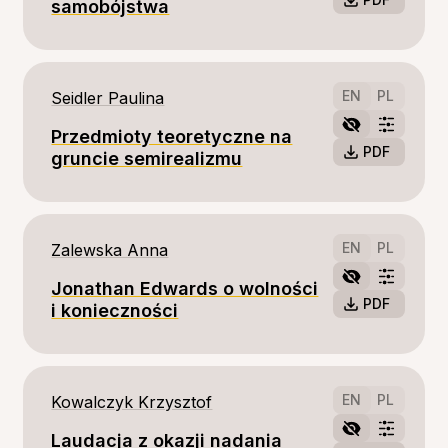
samobójstwa
EN
PL
Seidler Paulina
Przedmioty teoretyczne na
PDF
gruncie semirealizmu
EN
PL
Zalewska Anna
Jonathan Edwards o wolności
PDF
i konieczności
EN
PL
Kowalczyk Krzysztof
Laudacja z okazji nadania