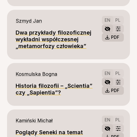
EN
PL
Szmyd Jan
Dwa przykłady filozoficznej
PDF
wykładni współczesnej
„metamorfozy człowieka”
EN
PL
Kosmulska Bogna
Historia filozofii – „Scientia”
PDF
czy „Sapientia”?
EN
PL
Kamiński Michał
Poglądy Seneki na temat
PDF