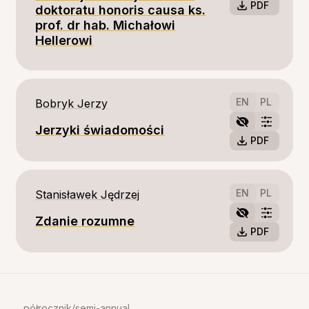
PDF
doktoratu honoris causa ks.
prof. dr hab. Michałowi
Hellerowi
EN
PL
Bobryk Jerzy
Jerzyki świadomości
PDF
EN
PL
Stanisławek Jędrzej
Zdanie rozumne
PDF
półrocznik/semi-annual