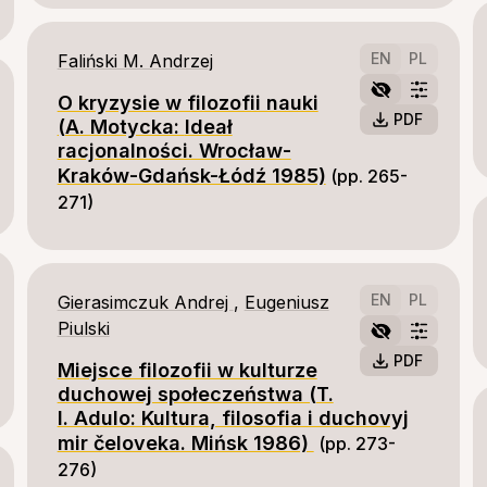
EN
PL
Faliński M. Andrzej
O kryzysie w filozofii nauki
PDF
(A. Motycka: Ideał
racjonalności. Wrocław-
Kraków-Gdańsk-Łódź 1985)
(pp. 265-
271)
EN
PL
Gierasimczuk Andrej
,
Eugeniusz
Piulski
PDF
Miejsce filozofii w kulturze
duchowej społeczeństwa (T.
I. Adulo: Kultura, filosofia i duchovyj
mir čeloveka. Mińsk 1986)
(pp. 273-
276)