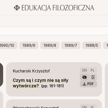
1990/10
1989/9
1989/8
1989/7
1988/5
EN
PL
Kucharski Krzysztof
Czym są i czym nie są siły
PDF
wytwórcze?
(pp. 161-181)
EN
PL