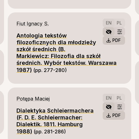
EN
PL
Fiut Ignacy S.
Antologia tekstów
PDF
filozoficznych dla młodzieży
szkół średnich (B.
Markiewicz: Filozofia dla szkół
średnich. Wybór tekstów. Warszawa
1987)
(pp. 277-280)
EN
PL
Potępa Maciej
Dialektyka Schleiermachera
PDF
(F. D. E. Schleiermacher:
Dialektik. 1811. Hamburg
1988)
(pp. 281-286)