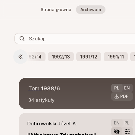
Strona główna
Archiwum
993/15
1992/14
1992/13
1991/12
1991/11
Tom
1988/6
PL
EN
PDF
34
artykuły
EN
PL
Dobrowolski Józef A.