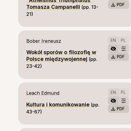
"Atheismus Triumphatus"
PDF
Tomasza Campanelli
(pp. 13-
21)
EN
PL
Bober Ireneusz
Wokół sporów o filozofię w
PDF
Polsce międzywojennej
(pp. 
23-42)
EN
PL
Leach Edmund
Kultura i komunikowanie
(pp. 
PDF
43-67)