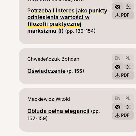
Potrzeba i interes jako punkty
PDF
odniesienia wartości w
filozofii praktycznej
marksizmu (I)
(pp. 139-154)
EN
PL
Chwedeńczuk Bohdan
Oświadczenie
(p. 155)
PDF
EN
PL
Mackiewicz Witold
Obłuda pełna elegancji
(pp. 
PDF
157-159)