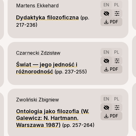
EN
PL
Martens Ekkehard
Dydaktyka filozoficzna
(pp. 
PDF
217-236)
EN
PL
Czarnecki Zdzisław
Świat — jego jedność i
PDF
różnorodność
(pp. 237-255)
EN
PL
Zwoliński Zbigniew
Ontologia jako filozofia (W.
PDF
Galewicz: N. Hartmann.
Warszawa 1987)
(pp. 257-264)