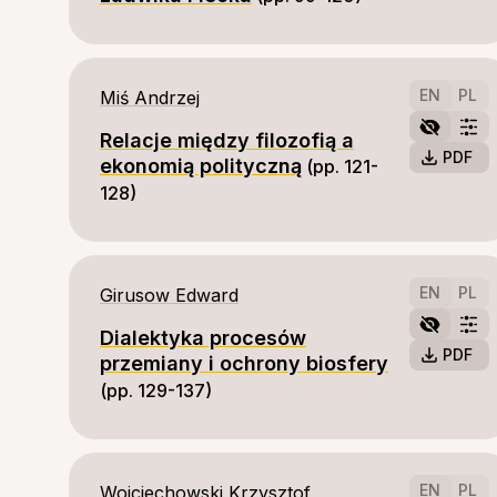
EN
PL
Miś Andrzej
Relacje między filozofią a
PDF
ekonomią polityczną
(pp. 121-
128)
EN
PL
Girusow Edward
Dialektyka procesów
PDF
przemiany i ochrony biosfery
(pp. 129-137)
EN
PL
Wojciechowski Krzysztof