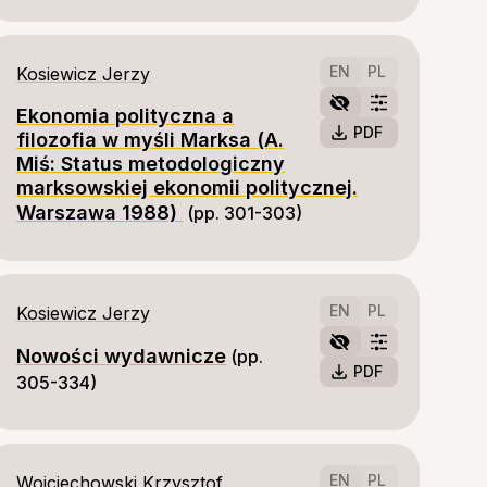
EN
PL
Kosiewicz Jerzy
Ekonomia polityczna a
PDF
filozofia w myśli Marksa (A.
Miś: Status metodologiczny
marksowskiej ekonomii politycznej.
Warszawa 1988)
(pp. 301-303)
EN
PL
Kosiewicz Jerzy
Nowości wydawnicze
(pp. 
PDF
305-334)
EN
PL
Wojciechowski Krzysztof