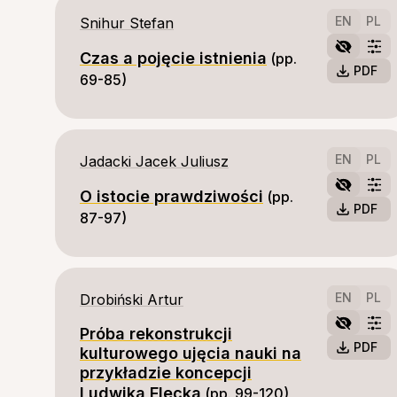
EN
PL
Snihur Stefan
Czas a pojęcie istnienia
(pp. 
PDF
69-85)
EN
PL
Jadacki Jacek Juliusz
O istocie prawdziwości
(pp. 
PDF
87-97)
EN
PL
Drobiński Artur
Próba rekonstrukcji
PDF
kulturowego ujęcia nauki na
przykładzie koncepcji
Ludwika Flecka
(pp. 99-120)