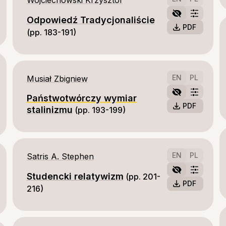
Wojciechowski Krzysztof
Odpowiedź Tradycjonaliście
PDF
(pp. 183-191)
EN
PL
Musiał Zbigniew
Państwotwórczy wymiar
PDF
stalinizmu
(pp. 193-199)
EN
PL
Satris A. Stephen
Studencki relatywizm
(pp. 201-
PDF
216)